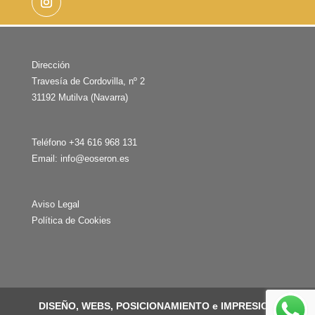
es el consentimiento del interesado.
Destinatarios: Sus datos no se cederán a terceros
salvo obligación legal.
Derechos: Acceso, rectificación, supresión,
limitación del tratamiento, oposición o derecho a la
portabilidad de sus datos personales, enviando un
Dirección
correo electrónico a
info@eoseron.es
, indicando el
Travesía de Cordovilla, nº 2
derecho que desea ejercer.
31192 Mutilva (Navarra)
Teléfono +34 616 968 131
Email:
info@eoseron.es
Aviso Legal
Política de Cookies
DISEÑO, WEBS, POSICIONAMIENTO e IMPRESION