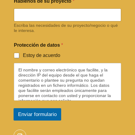
Háblenos de su proyecto
*
Escriba las necesidades de su proyecto/negocio o qué
le interesa.
Protección de datos
*
Estoy de acuerdo
El nombre y correo electrónico que facilite, y la
dirección IP del equipo desde el que haga el
comentario o plantee su pregunta no quedan
registrados en un fichero informático. Los datos
que facilite serán empleados únicamente para
ponerse en contacto con usted y proporcionar la
información que nos solicite.
Información básica sobre protección de datos:
Enviar formulario
Responsable: Carlos Álvarez
Finalidad: Gestionar las consultas, solicitudes de
presupuestos y/o sugerencias planteadas.
Legitimación: La base jurídica para el tratamiento