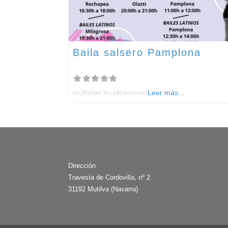
Baila salsero Pamplona
múltiples localizaciones
Leer más...
Dirección
Travesía de Cordovilla, nº 2
31192 Mutilva (Navarra)