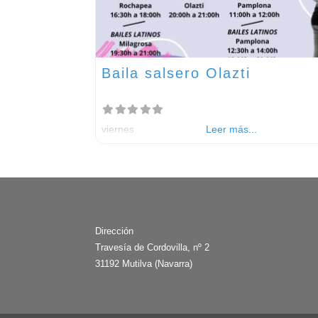
Baila salsero Olazti
viernes
Leer más...
Dirección
Travesía de Cordovilla, nº 2
31192 Mutilva (Navarra)