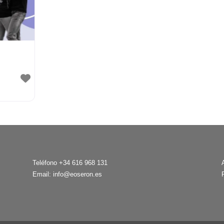
Teléfono +34 616 968 131
Email:
info@eoseron.es