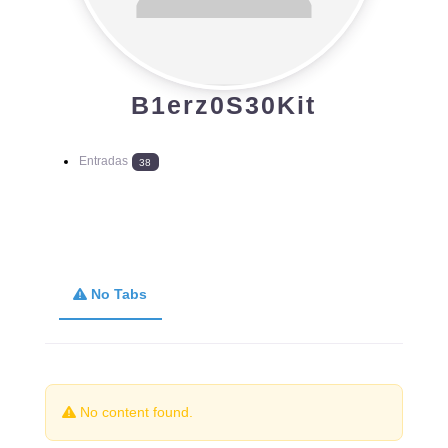
B1erz0S30Kit
Entradas
38
No Tabs
No content found.